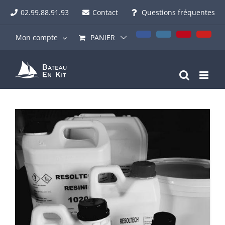
Passer
02.99.88.91.93
Contact
Questions fréquentes
au
contenu
Facebook
Instagram
Pinterest
YouT
Mon compte
PANIER