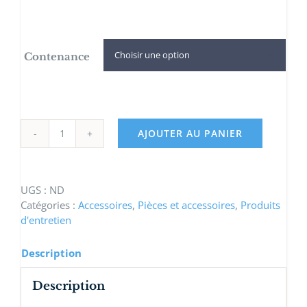
Contenance

AJOUTER AU PANIER
quantité
de
Primaire
epoxy
UGS :
ND
solvanté
Catégories :
Accessoires
,
Pièces et accessoires
,
Produits
d'entretien
Description
Description