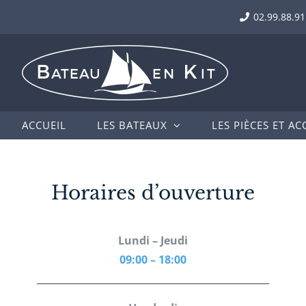
Passer
02.99.88.91
au
contenu
ACCUEIL
LES BATEAUX
LES PIÈCES ET AC
Horaires d’ouverture
Lundi – Jeudi
09:00 – 18:00