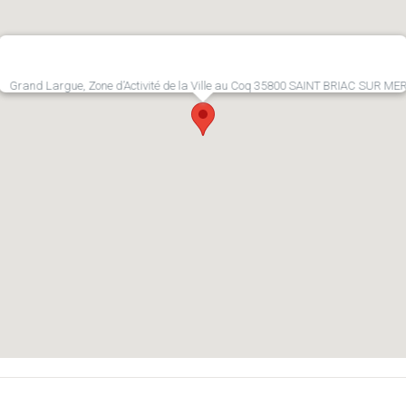
Grand Largue, Zone d’Activité de la Ville au Coq 35800 SAINT BRIAC SUR ME