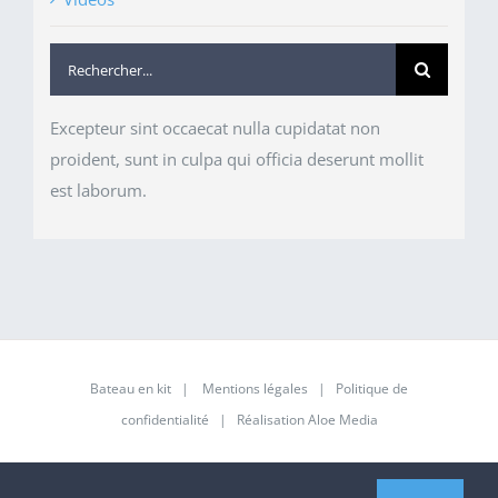
Rechercher:
Excepteur sint occaecat nulla cupidatat non
proident, sunt in culpa qui officia deserunt mollit
est laborum.
Bateau en kit
|
Mentions légales
|
Politique de
confidentialité
| Réalisation
Aloe Media
Facebook
Instagram
Pinterest
YouTube