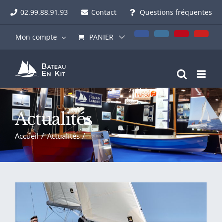
Passer
02.99.88.91.93
Contact
Questions fréquentes
au
contenu
Facebook
Instagram
Pinterest
YouT
Mon compte
PANIER
Actualités
Accueil
Actualités