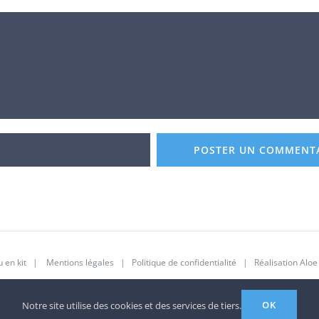
 en kit
|
Mentions légales
|
Politique de confidentialité
| Réalisation
Aloe
Facebook
Instagram
Pinterest
YouTube
OK
Notre site utilise des cookies et des services de tiers.