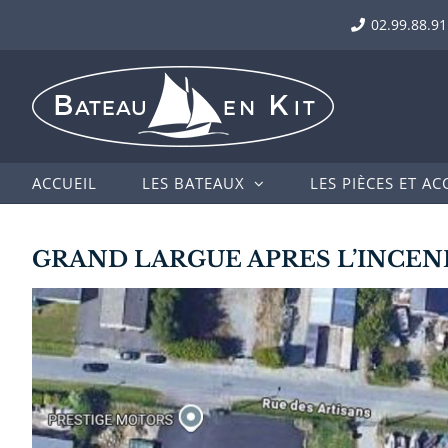
Passer
02.99.88.91
au
contenu
ACCUEIL
LES BATEAUX
LES PIÈCES ET AC
GRAND LARGUE APRES L’INCEND
Voir
l'image
agrandie