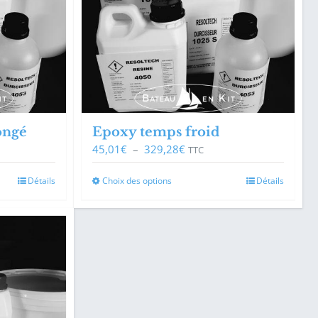
ongé
Epoxy temps froid
Plage
45,01
€
–
329,28
€
TTC
de
prix :
Ce
Détails
Choix des options
Détails
45,01€
produit
à
a
329,28€
plusieurs
variations.
Les
options
peuvent
être