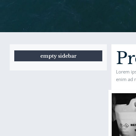
Pr
empty sidebar
Lorem ips
enim ad m