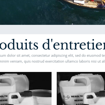
oduits d'entretie
um dolor sit amet, consectetur adipiscing elit, sed do eiusmod t
inim veniam, quis nostrud exercitation ullamco laboris nisi ut 