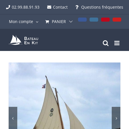
Passer
02.99.88.91.93
Contact
Questions fréquentes
au
contenu
Facebook
Instagram
Pinterest
YouT
Mon compte
PANIER