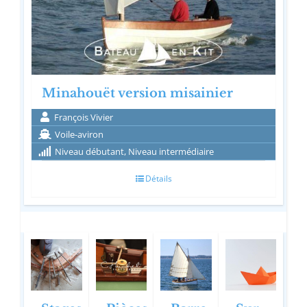
Minahouët version misainier
François Vivier
Voile-aviron
Niveau débutant, Niveau intermédiaire
Détails