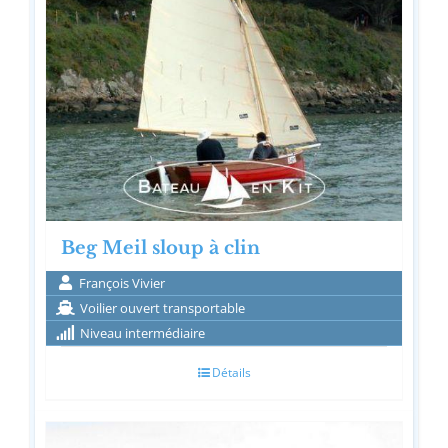
Beg Meil sloup à clin
François Vivier
Voilier ouvert transportable
Niveau intermédiaire
Détails