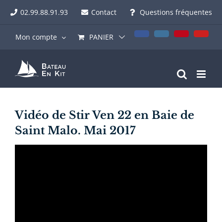
Passer
02.99.88.91.93
Contact
Questions fréquentes
au
contenu
Facebook
Instagram
Pinterest
YouT
Mon compte
PANIER
Vidéo de Stir Ven 22 en Baie de
Saint Malo. Mai 2017